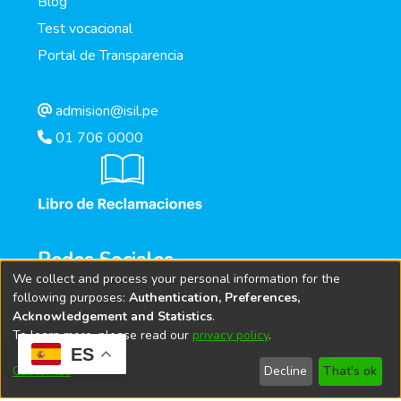
Blog
Test vocacional
Portal de Transparencia
admision@isil.pe
01 706 0000
Redes Sociales
We collect and process your personal information for the
following purposes:
Authentication, Preferences,
Acknowledgement and Statistics
.
To learn more, please read our
privacy policy
.
ES
Customize
Decline
That's ok