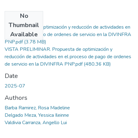
No
Files
Thumbnail
Propuesta de optimización y reducción de actividades en
Available
el proceso de pago de ordenes de servicio en la DIVINFRA
PNP.pdf
(3.78 MB)
VISTA PRELIMINAR. Propuesta de optimización y
reducción de actividades en el proceso de pago de ordenes
de servicio en la DIVINFRA PNP.pdf
(480.36 KB)
Date
2025-07
Authors
Barba Ramirez, Rosa Madeline
Delgado Meza, Yessica Ileinne
Valdivia Carranza, Angello Lui