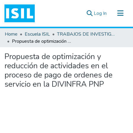
(current)
Log In
All of DSpace
Home
Escuela ISIL
TRABAJOS DE INVESTIGACIÓN
Statistics
Propuesta de optimización y reducción de actividades en el proceso de pago de ordenes de servicio en la DIVINFRA PNP
Estadísticas Externas
Propuesta de optimización y
Documentos ▾
reducción de actividades en el
proceso de pago de ordenes de
servicio en la DIVINFRA PNP