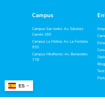
Campus
En
Campus San Isidro: Av. Sánchez
Empl
Carrión 285
Carr
Campus La Molina: Av. La Fontana
Escu
955
Curs
Campus Miraflores: Av. Benavides
Dip
778
Blog
Test
Port
ES