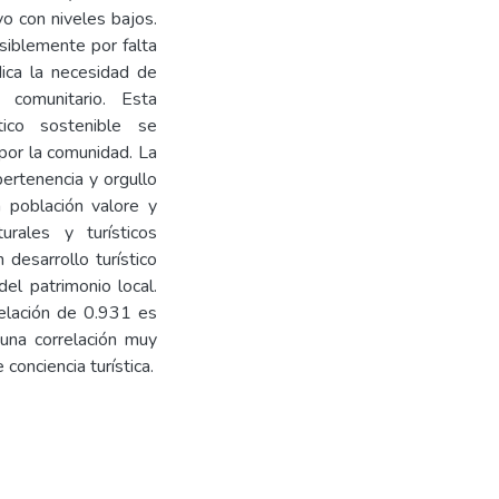
ivo con niveles bajos.
osiblemente por falta
dica la necesidad de
l comunitario. Esta
tico sostenible se
 por la comunidad. La
pertenencia y orgullo
a población valore y
rales y turísticos
 desarrollo turístico
del patrimonio local.
relación de 0.931 es
una correlación muy
e conciencia turística.