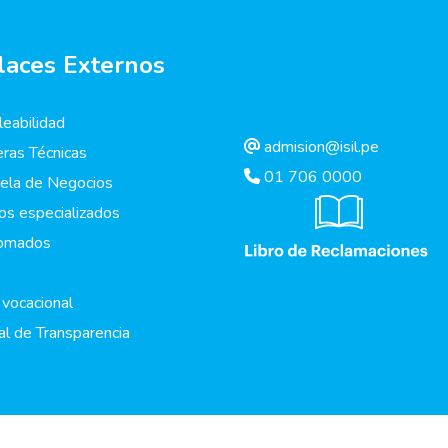
laces Externos
eabilidad
admision@isil.pe
eras Técnicas
01 706 0000
ela de Negocios
os especializados
lomados
 vocacional
al de Transparencia