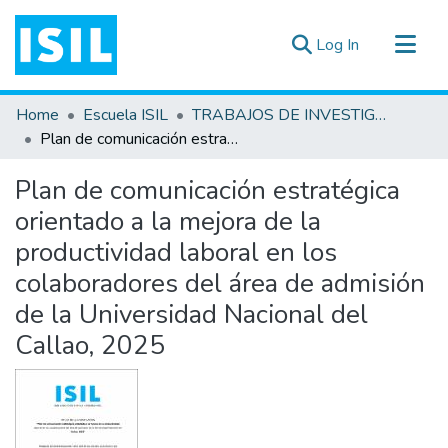
(current)
Log In
All of DSpace
Home
Escuela ISIL
TRABAJOS DE INVESTIGACIÓN
Statistics
Plan de comunicación estratégica orientado a la mejora de la productividad laboral en los colaboradores del área de admisión de la Universidad Nacional del Callao, 2025
Estadísticas Externas
Plan de comunicación estratégica
Documentos ▾
orientado a la mejora de la
productividad laboral en los
colaboradores del área de admisión
de la Universidad Nacional del
Callao, 2025