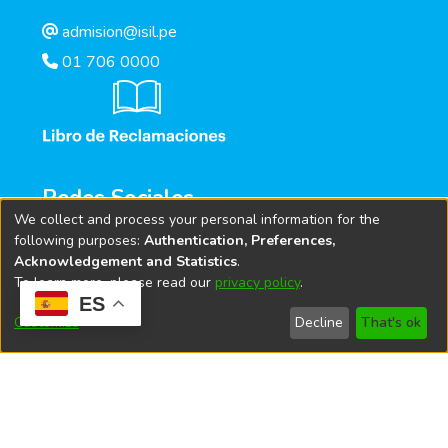
admision@isil.pe
01 706 0000
Redes Sociales
We collect and process your personal information for the
following purposes:
Authentication, Preferences,
Acknowledgement and Statistics
.
To learn more, please read our
privacy policy
.
ES
Customize
Decline
That's ok