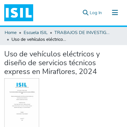
(current)
Log In
All of DSpace
Home
Escuela ISIL
TRABAJOS DE INVESTIGACIÓN
Statistics
Uso de vehículos eléctricos y diseño de servicios técnicos express en Miraflores, 2024
Estadísticas Externas
Uso de vehículos eléctricos y
Documentos ▾
diseño de servicios técnicos
express en Miraflores, 2024