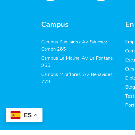
Campus
En
Campus San Isidro: Av. Sánchez
Empl
Carrión 285
Carr
Campus La Molina: Av. La Fontana
Escu
955
Curs
Campus Miraflores: Av. Benavides
Dip
778
Blog
Test
Port
ES