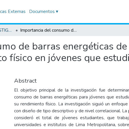
icas Externas
Documentos ▾
TRABAJOS DE INVESTIGACIÓN
Importancia del consumo de barras energéticas de cereales para la mejora del rendimiento físico en jóvenes que estudian y trabajan – Lima 2023
umo de barras energéticas de 
o físico en jóvenes que estud
Abstract
El objetivo principal de la investigación fue determi
consumo de barras energéticas para jóvenes que estudi
su rendimiento físico. La investigación siguió un enfoque 
con diseño de tipo descriptivo y de nivel correlacional. La
consideró el total de jóvenes estudiantes, que trabaj
universidades e institutos de Lima Metropolitana, sobr