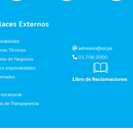
laces Externos
eabilidad
admision@isil.pe
eras Técnicas
01 706 0000
ela de Negocios
os especializados
lomados
 vocacional
al de Transparencia