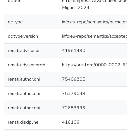
dc.title
en la empresa Olva Courier sede 
Miguel, 2024
dc.type
info:eu-repo/semantics/bachelorT
dc.type.version
info:eu-repo/semantics/acceptedV
renati.advisor.dni
41981490
renati.advisor.orcid
https://orcid.org/0000-0002-6
renati.author.dni
75406805
renati.author.dni
75379049
renati.author.dni
72683996
renati.discipline
416106