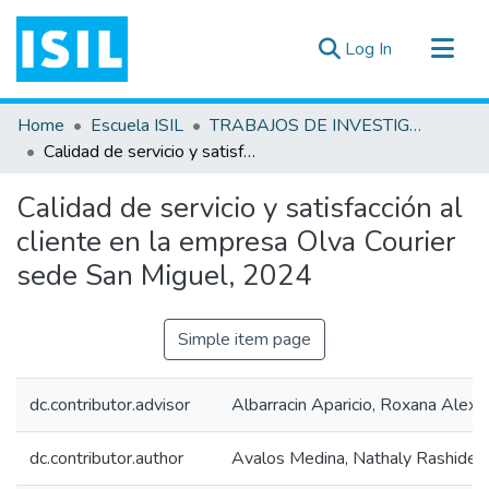
(current)
Log In
All of DSpace
Home
Escuela ISIL
TRABAJOS DE INVESTIGACIÓN
Statistics
Calidad de servicio y satisfacción al cliente en la empresa Olva Courier sede San Miguel, 2024
Estadísticas Externas
Calidad de servicio y satisfacción al
Documentos ▾
cliente en la empresa Olva Courier
sede San Miguel, 2024
Simple item page
dc.contributor.advisor
Albarracin Aparicio, Roxana Alexa
dc.contributor.author
Avalos Medina, Nathaly Rashide