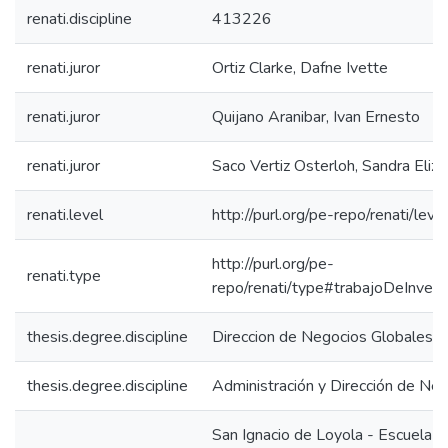
renati.discipline
413226
renati.juror
Ortiz Clarke, Dafne Ivette
renati.juror
Quijano Aranibar, Ivan Ernesto
renati.juror
Saco Vertiz Osterloh, Sandra Eliz
renati.level
http://purl.org/pe-repo/renati/leve
http://purl.org/pe-
renati.type
repo/renati/type#trabajoDeInvest
thesis.degree.discipline
Direccion de Negocios Globales
thesis.degree.discipline
Administración y Dirección de Ne
San Ignacio de Loyola - Escuela IS