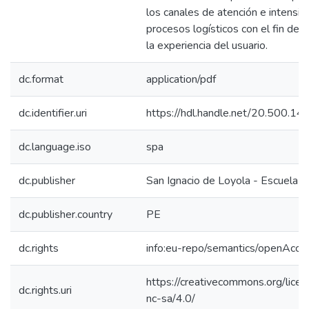
los canales de atención e intensifi
procesos logísticos con el fin de o
la experiencia del usuario.
dc.format
application/pdf
dc.identifier.uri
https://hdl.handle.net/20.500.1
dc.language.iso
spa
dc.publisher
San Ignacio de Loyola - Escuela I
dc.publisher.country
PE
dc.rights
info:eu-repo/semantics/openAcce
https://creativecommons.org/lice
dc.rights.uri
nc-sa/4.0/