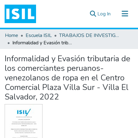
(current)
Log In
All of DSpace
Home
Escuela ISIL
TRABAJOS DE INVESTIGACIÓN
Statistics
Informalidad y Evasión tributaria de los comerciantes peruanos-venezolanos de ropa en el Centro Comercial Plaza Villa Sur - Villa El Salvador, 2022
Estadísticas Externas
Informalidad y Evasión tributaria de
Documentos ▾
los comerciantes peruanos-
venezolanos de ropa en el Centro
Comercial Plaza Villa Sur - Villa El
Salvador, 2022