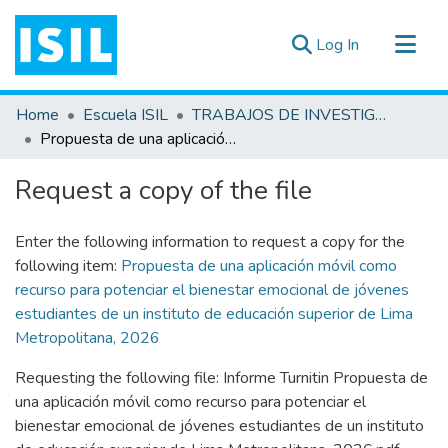
(current)
Log In
All of DSpace
Home
Escuela ISIL
TRABAJOS DE INVESTIGACIÓN
Statistics
Propuesta de una aplicación móvil como recurso para potenciar el bienestar emocional de jóvenes estudiantes de un instituto de educación superior de Lima Metropolitana, 2026
Estadísticas Externas
Request a copy of the file
Documentos ▾
Enter the following information to request a copy for the
following item:
Propuesta de una aplicación móvil como
recurso para potenciar el bienestar emocional de jóvenes
estudiantes de un instituto de educación superior de Lima
Metropolitana, 2026
Requesting the following file: Informe Turnitin Propuesta de
una aplicación móvil como recurso para potenciar el
bienestar emocional de jóvenes estudiantes de un instituto