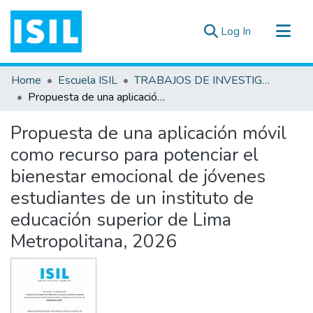
(current)
Log In
All of DSpace
Home
Escuela ISIL
TRABAJOS DE INVESTIGACIÓN
Statistics
Propuesta de una aplicación móvil como recurso para potenciar el bienestar emocional de jóvenes estudiantes de un instituto de educación superior de Lima Metropolitana, 2026
Estadísticas Externas
Propuesta de una aplicación móvil
Documentos ▾
como recurso para potenciar el
bienestar emocional de jóvenes
estudiantes de un instituto de
educación superior de Lima
Metropolitana, 2026