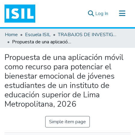
(current)
Log In
All of DSpace
Home
Escuela ISIL
TRABAJOS DE INVESTIGACIÓN
Statistics
Propuesta de una aplicación móvil como recurso para potenciar el bienestar emocional de jóvenes estudiantes de un instituto de educación superior de Lima Metropolitana, 2026
Estadísticas Externas
Propuesta de una aplicación móvil
Documentos ▾
como recurso para potenciar el
bienestar emocional de jóvenes
estudiantes de un instituto de
educación superior de Lima
Metropolitana, 2026
Simple item page