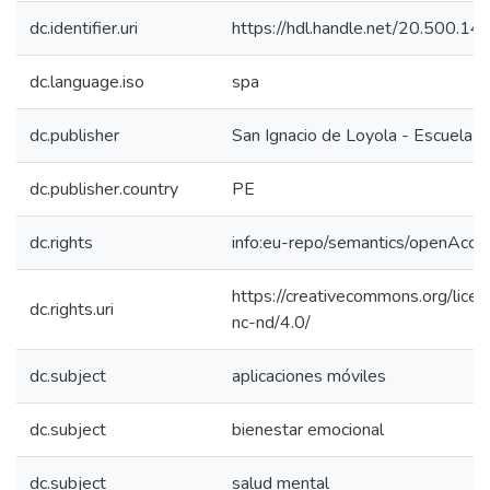
dc.identifier.uri
https://hdl.handle.net/20.500.1
dc.language.iso
spa
dc.publisher
San Ignacio de Loyola - Escuela I
dc.publisher.country
PE
dc.rights
info:eu-repo/semantics/openAcce
https://creativecommons.org/lice
dc.rights.uri
nc-nd/4.0/
dc.subject
aplicaciones móviles
dc.subject
bienestar emocional
dc.subject
salud mental