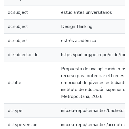
dc.subject
estudiantes universitarios
dc.subject
Design Thinking
dc.subject
estrés académico
dc.subject.ocde
https://purl.org/pe-repo/ocde/for
Propuesta de una aplicación móvi
recurso para potenciar el bienesta
dc.title
emocional de jóvenes estudiantes
instituto de educación superior de
Metropolitana, 2026
dc.type
info:eu-repo/semantics/bachelorT
dc.type.version
info:eu-repo/semantics/acceptedV