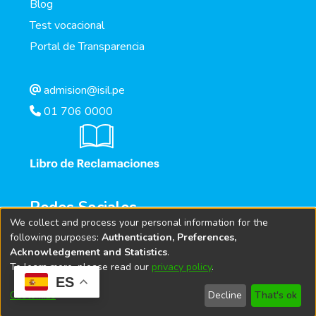
Blog
Test vocacional
Portal de Transparencia
admision@isil.pe
01 706 0000
Redes Sociales
We collect and process your personal information for the
following purposes:
Authentication, Preferences,
Acknowledgement and Statistics
.
To learn more, please read our
privacy policy
.
ES
Customize
Decline
That's ok