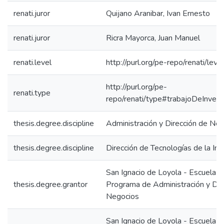
renati.juror
Quijano Aranibar, Ivan Ernesto
renati.juror
Ricra Mayorca, Juan Manuel
renati.level
http://purl.org/pe-repo/renati/leve
http://purl.org/pe-
renati.type
repo/renati/type#trabajoDeInvest
thesis.degree.discipline
Administración y Dirección de Ne
thesis.degree.discipline
Dirección de Tecnologías de la In
San Ignacio de Loyola - Escuela IS
thesis.degree.grantor
Programa de Administración y Dir
Negocios
San Ignacio de Loyola - Escuela IS