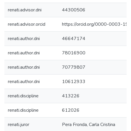
renati.advisor.dni
44300506
renati.advisor.orcid
https://orcid.org/0000-0003-1
renati.author.dni
46647174
renati.author.dni
78016900
renati.author.dni
70779807
renati.author.dni
10612933
renati.discipline
413226
renati.discipline
612026
renati.juror
Pera Fronda, Carla Cristina