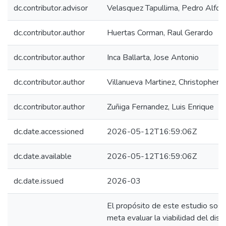
dc.contributor.advisor
Velasquez Tapullima, Pedro Alfon
dc.contributor.author
Huertas Corman, Raul Gerardo
dc.contributor.author
Inca Ballarta, Jose Antonio
dc.contributor.author
Villanueva Martinez, Christopher 
dc.contributor.author
Zuñiga Fernandez, Luis Enrique
dc.date.accessioned
2026-05-12T16:59:06Z
dc.date.available
2026-05-12T16:59:06Z
dc.date.issued
2026-03
El propósito de este estudio sos
meta evaluar la viabilidad del dis