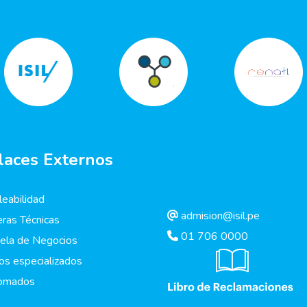
laces Externos
eabilidad
admision@isil.pe
eras Técnicas
01 706 0000
ela de Negocios
os especializados
lomados