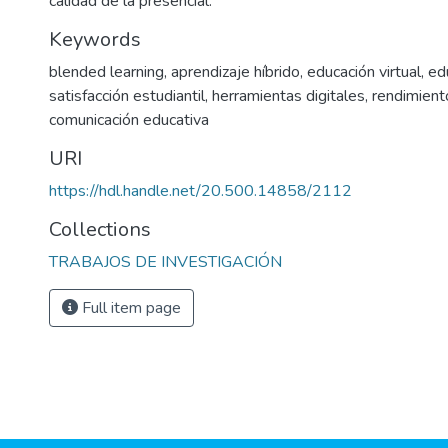
calidad de la presencial.
Keywords
blended learning
,
aprendizaje híbrido
,
educación virtual
,
ed
satisfacción estudiantil
,
herramientas digitales
,
rendimient
comunicación educativa
URI
https://hdl.handle.net/20.500.14858/2112
Collections
TRABAJOS DE INVESTIGACIÓN
Full item page