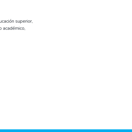
ucación superior
,
o académico
,