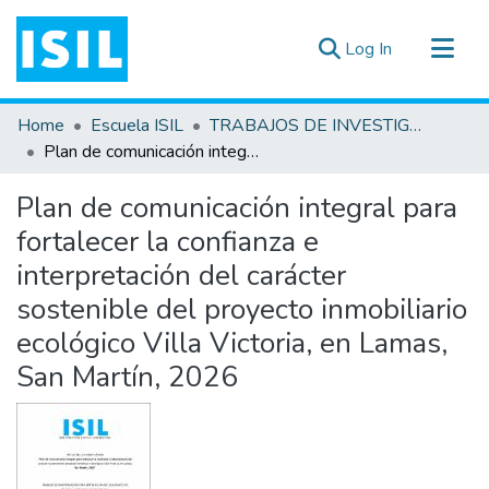
(current)
Log In
All of DSpace
Home
Escuela ISIL
TRABAJOS DE INVESTIGACIÓN
Statistics
Plan de comunicación integral para fortalecer la confianza e interpretación del carácter sostenible del proyecto inmobiliario ecológico Villa Victoria, en Lamas, San Martín, 2026
Estadísticas Externas
Plan de comunicación integral para
Documentos ▾
fortalecer la confianza e
interpretación del carácter
sostenible del proyecto inmobiliario
ecológico Villa Victoria, en Lamas,
San Martín, 2026