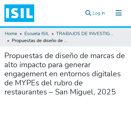
(current)
Log In
All of DSpace
Home
Escuela ISIL
TRABAJOS DE INVESTIGACIÓN
Statistics
Propuestas de diseño de marcas de alto impacto para generar engagement en entornos digitales de MYPEs del rubro de restaurantes – San Miguel, 2025
Estadísticas Externas
Propuestas de diseño de marcas de
Documentos ▾
alto impacto para generar
engagement en entornos digitales
de MYPEs del rubro de
restaurantes – San Miguel, 2025