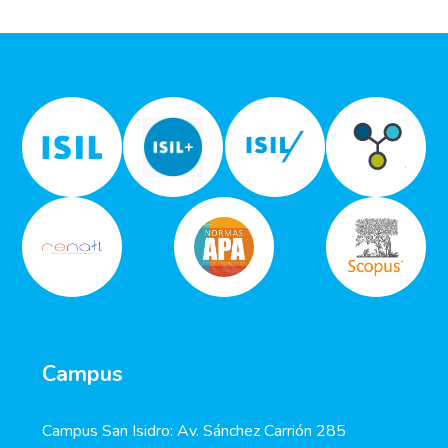
Campus
Campus San Isidro: Av. Sánchez Carrión 285